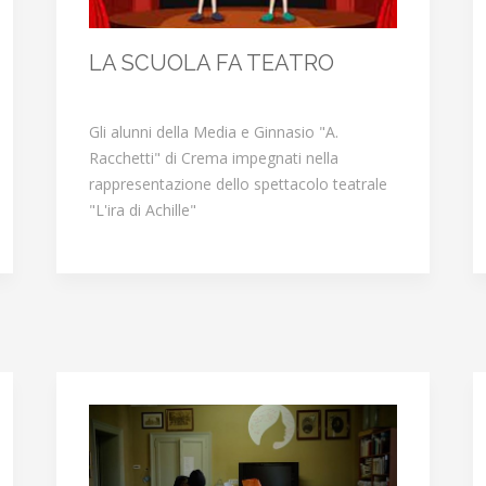
LA SCUOLA FA TEATRO
Gli alunni della Media e Ginnasio "A.
Racchetti" di Crema impegnati nella
rappresentazione dello spettacolo teatrale
"L'ira di Achille"