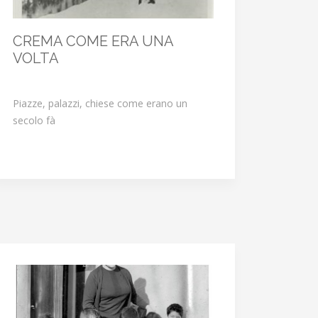
CREMA COME ERA UNA
VOLTA
Piazze, palazzi, chiese come erano un
secolo fà