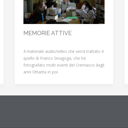
MEMORIE ATTIVE
Il materiale audio/video che verrà trattato è
quello di Franco Sinagoga, che ha
fotografato molti eventi del Cremasco dagli
anni Ottanta in poi.